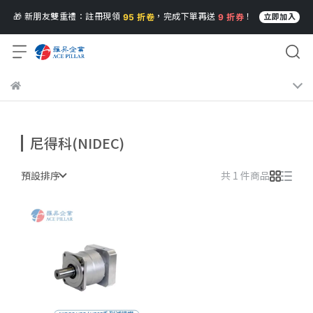
🎁 新朋友雙重禮：註冊現領
，完成下單再送
！
95 折卷
9 折券
立即加入
尼得科(NIDEC)
預設排序
共 1 件商品