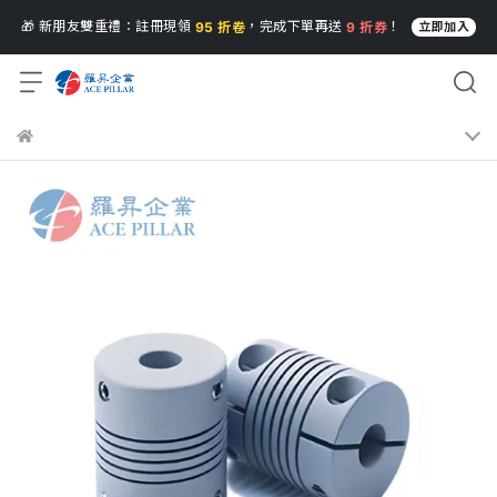
🎁 新朋友雙重禮：註冊現領
，完成下單再送
！
95 折卷
9 折券
立即加入