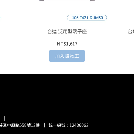
台達 泛用型端子座
台達
NT$1,617
加入購物車
區中原路558號12樓
統一編號：12486062