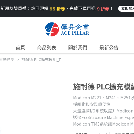
 新朋友雙重禮：註冊現領
，完成下單再送
！
95 折卷
9 折券
立即加
首頁
商品列表
關於我們
最新公告
運動控制
施耐德 PLC擴充模組_TI
施耐德 PLC擴充模組
Modicon M221、M241、M2
模組化和安裝簡便性
大量選擇I/O系統以提升Modicon 
透過EcoStruxure Machine 
Modicon TM3系統讓Modicon 