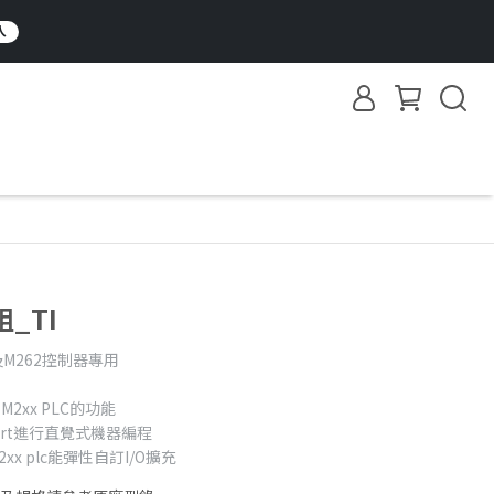
入
_TI
51及M262控制器專用
M2xx PLC的功能
Expert進行直覺式機器編程
M2xx plc能彈性自訂I/O擴充