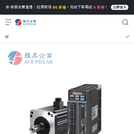
🎁 新朋友雙重禮：註冊現領
，完成下單再送
！
95 折卷
9 折券
立即加入