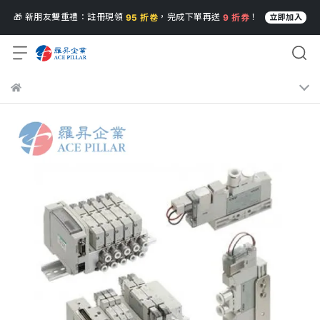
🎁 新朋友雙重禮：註冊現領
，完成下單再送
！
95 折卷
9 折券
立即加入