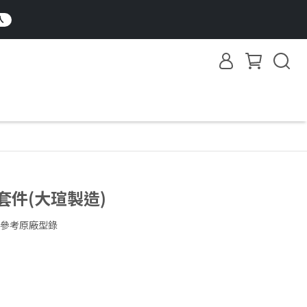
入
套件(大瑄製造)
參考原廠型錄