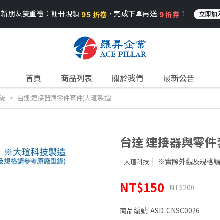
 新朋友雙重禮：註冊現領
，完成下單再送
！
95 折卷
9 折券
立即加
首頁
商品列表
關於我們
最新公告
統
台達 連接器與零件套件(大瑄製造)
台達 連接器與零件
※實際外觀及規格請
大瑄科技
NT$150
NT$200
商品編號:
ASD-CNSC0026