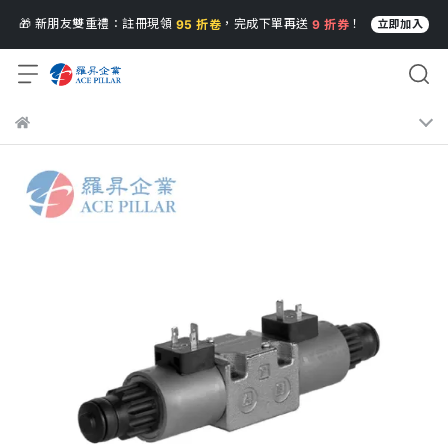
🎁 新朋友雙重禮：註冊現領
，完成下單再送
！
95 折卷
9 折券
立即加入