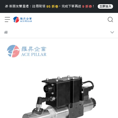
🎁 新朋友雙重禮：註冊現領
，完成下單再送
！
95 折卷
9 折券
立即加入