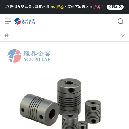
🎁 新朋友雙重禮：註冊現領
，完成下單再送
！
95 折卷
9 折券
立即加入