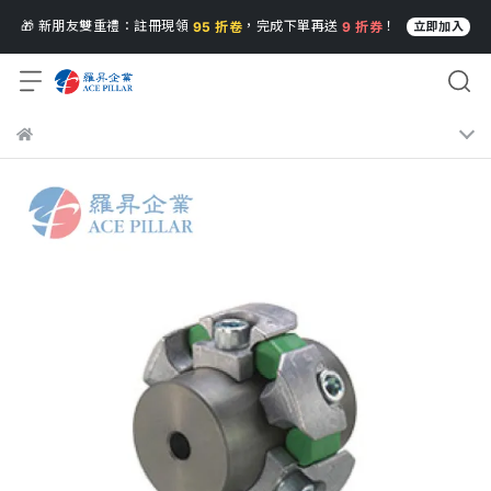
🎁 新朋友雙重禮：註冊現領
，完成下單再送
！
95 折卷
9 折券
立即加入