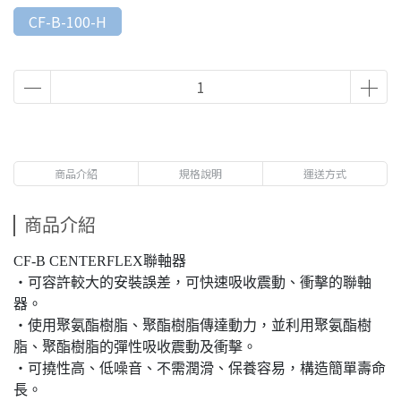
CF-B-100-H
商品介紹
規格說明
運送方式
商品介紹
CF-B CENTERFLEX聯軸器
・可容許較大的安裝誤差，可快速吸收震動、衝擊的聯軸
器。
・使用聚氨酯樹脂、聚酯樹脂傳達動力，並利用聚氨酯樹
脂、聚酯樹脂的彈性吸收震動及衝擊。
・可撓性高、低噪音、不需潤滑、保養容易，構造簡單壽命
長。